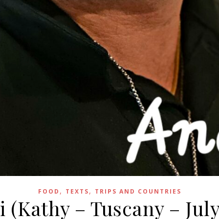
,
,
FOOD
TEXTS
TRIPS AND COUNTRIES
ti (Kathy – Tuscany – July