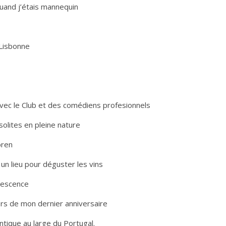
quand j’étais mannequin
 Lisbonne
 avec le Club et des comédiens profesionnels
nsolites en pleine nature
oren
un lieu pour déguster les vins
olescence
ors de mon dernier anniversaire
ntique au large du Portugal.