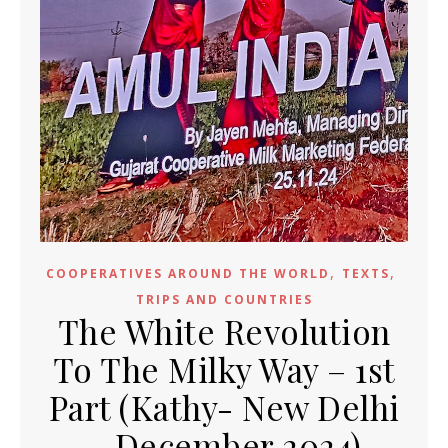
,
,
COOPERATIVES AROUND THE WORLD
TEXTS
TRIPS AND COUNTRIES
The White Revolution
To The Milky Way – 1st
Part (Kathy- New Delhi
– December 2024)