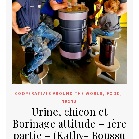
,
,
COOPERATIVES AROUND THE WORLD
FOOD
TEXTS
Urine, chicon et
Borinage attitude – 1ère
partie – (Kathy- Boussu