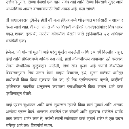
उत्तेजनेनुसार, तिच्या देवाशी एक गहन संबंध आहे आणि तिच्या दिवसाचे सुंदर आणि
आध्यात्मिक आधार वाचवण्यासाठी तिची आवड आहे, मला सांगते.
ती साक्षात्कारात गूंगेलेंड होती की मला इंग्लिशमध्ये थोडक्यात मस्सेसाठी साक्षात्कार
केला जातो आहे. ती मला सांगते की प्राधिकृती काहीतरी एकदिवसीयांतर तिचं भाषण
बदलू शकतं. इतरथी, मस्सेस कोंकणीत घेतली जाते (इंडियातील २२ अधिकृत
भाषांपैकी एक).
हेजेल, जो गोंयाची मुलगी आहे परंतु मुंबईत वाढलेली आणि ३० वर्षे दिल्लीत राहून,
हिंदी आणि इंग्लिशमध्ये अधिक दक्ष आहे, हाती कोंकणीतल्या आवाजात पूर्ण करतात.
रोमन कॅथोलिक कुटुंबातून आलेली, तिचं तीन मुलगं आहे ज्यांनी कॅथोलिक
विश्वासानुसार तिचं पालन केलं. माझ्या विचारात, इथे, मुलगं मातेच्या धर्मातून
कधीकधी किंवा किंवा मुकवास येतं का, ही तिचं प्रतिष्ठानंतर म्हणते, काहीतरी
प्रॉटेस्टंट पाद्रींक अनुसरण करायला प्राथमिकपणे किंवा संतानं असे कसं
प्रतिसाधून घेतले.
माझं प्रश्न सुधारून आणि कसं सुधारून म्हणजे किंवा कसं मुकलं आणि अन्याय
असंख्य प्रश्नं केलं. भारतात असलेलं एक सोबती आणि मुकवाच असेलेलं धर्माचं
काय कारण आहे? कसं ते, ज्यांनी त्यांनी त्यांच्यावर कसं सुटलं आहे? हे एक उदार
चरित्र आहे का? विचारांचं स्थान.