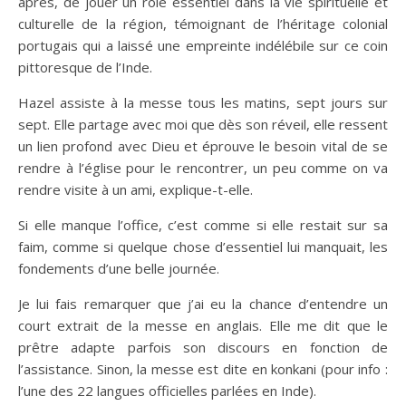
après, de jouer un rôle essentiel dans la vie spirituelle et
culturelle de la région, témoignant de l’héritage colonial
portugais qui a laissé une empreinte indélébile sur ce coin
pittoresque de l’Inde.
Hazel assiste à la messe tous les matins, sept jours sur
sept. Elle partage avec moi que dès son réveil, elle ressent
un lien profond avec Dieu et éprouve le besoin vital de se
rendre à l’église pour le rencontrer, un peu comme on va
rendre visite à un ami, explique-t-elle.
Si elle manque l’office, c’est comme si elle restait sur sa
faim, comme si quelque chose d’essentiel lui manquait, les
fondements d’une belle journée.
Je lui fais remarquer que j’ai eu la chance d’entendre un
court extrait de la messe en anglais. Elle me dit que le
prêtre adapte parfois son discours en fonction de
l’assistance. Sinon, la messe est dite en konkani (pour info :
l’une des 22 langues officielles parlées en Inde).