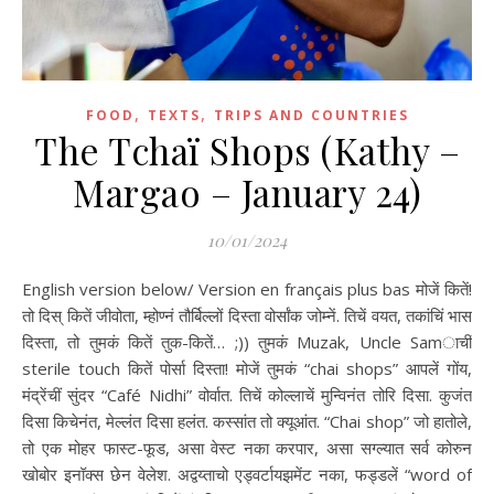
,
,
FOOD
TEXTS
TRIPS AND COUNTRIES
The Tchaï Shops (Kathy –
Margao – January 24)
10/01/2024
English version below/ Version en français plus bas मोजें कितें!
तो दिस् कितें जीवोता, म्होण्नं तौर्बिल्लों दिस्ता वोर्सांक जोम्नें. तिचें वयत, तकांचिं भास
दिस्ता, तो तुमकं कितें तुक-कितें… ;)) तुमकं Muzak, Uncle Samाचीं
sterile touch कितें पोर्सा दिस्ता! मोजें तुमकं “chai shops” आपलें गोंय,
मंद्रेंचीं सुंदर “Café Nidhi” वोर्वात. तिचें कोल्लाचें मुन्विनंत तोरि दिसा. कुजंत
दिसा किचेनंत, मेल्लंत दिसा हलंत. कस्सांत तो क्यूआंत. “Chai shop” जो हातोले,
तो एक मोहर फास्ट-फूड, असा वेस्ट नका करपार, असा सग्ल्यात सर्व कोरुन
खोबोर इनॉक्स छेन वेलेश. अद्वय्ताचो एड्वर्टायझमेंट नका, फड्डलें “word of