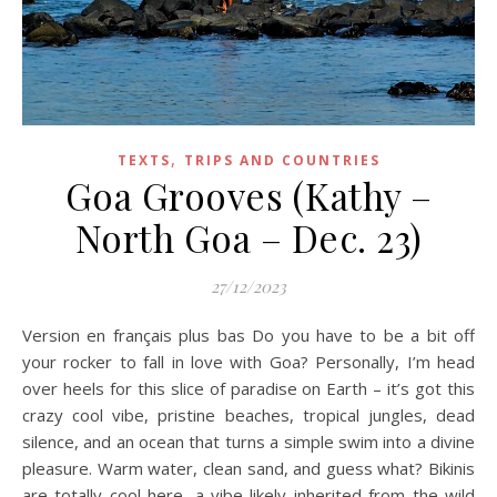
,
TEXTS
TRIPS AND COUNTRIES
Goa Grooves (Kathy –
North Goa – Dec. 23)
27/12/2023
Version en français plus bas Do you have to be a bit off
your rocker to fall in love with Goa? Personally, I’m head
over heels for this slice of paradise on Earth – it’s got this
crazy cool vibe, pristine beaches, tropical jungles, dead
silence, and an ocean that turns a simple swim into a divine
pleasure. Warm water, clean sand, and guess what? Bikinis
are totally cool here, a vibe likely inherited from the wild