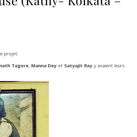
use (Kathy- Kolkata –
e projet.
nath Tagore
,
Manna Dey
et
Satyajit Ray
y avaient leurs