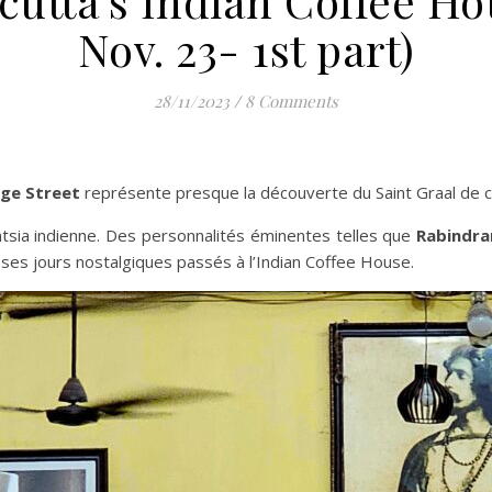
utta’s Indian Coffee Ho
Nov. 23- 1st part)
28/11/2023
/
8 Comments
ege Street
représente presque la découverte du Saint Graal de c
entsia indienne. Des personnalités éminentes telles que
Rabindra
es jours nostalgiques passés à l’Indian Coffee House.