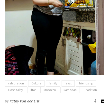
celebration
Culture
family
feast
friendship
Hospitality
Iftar
Morocco
Ramadan
Tradition
By
Kathy Van der Elst