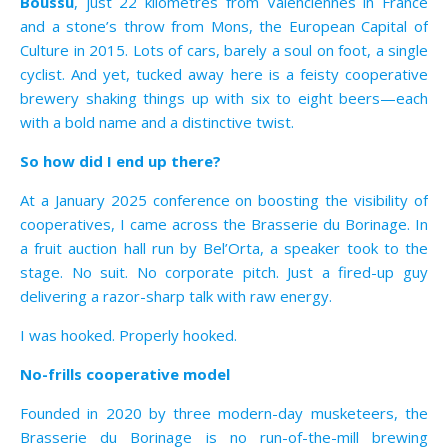
Boussu
, just 22 kilometres from Valenciennes in France
and a stone’s throw from Mons, the European Capital of
Culture in 2015. Lots of cars, barely a soul on foot, a single
cyclist. And yet, tucked away here is a feisty cooperative
brewery shaking things up with six to eight beers—each
with a bold name and a distinctive twist.
So how did I end up there?
At a January 2025 conference on boosting the visibility of
cooperatives, I came across the Brasserie du Borinage. In
a fruit auction hall run by Bel’Orta, a speaker took to the
stage. No suit. No corporate pitch. Just a fired-up guy
delivering a razor-sharp talk with raw energy.
I was hooked. Properly hooked.
No-frills cooperative model
Founded in 2020 by three modern-day musketeers, the
Brasserie du Borinage is no run-of-the-mill brewing