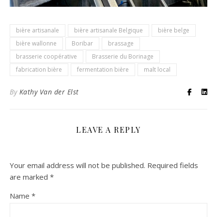
bière artisanale
bière artisanale Belgique
bière belge
bière wallonne
Boribar
brassage
brasserie coopérative
Brasserie du Borinage
fabrication bière
fermentation bière
malt local
By
Kathy Van der Elst
LEAVE A REPLY
Your email address will not be published.
Required fields
are marked
*
Name
*