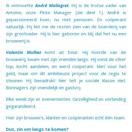
Ik ontmoette
André Malingret
. Hij is de trotse vader van
Antoine, onze Pinte Manager (zie deel 1). André is
gepassioneerd boer, nu met pensioen. En coöperant
natuurlijk. Hij liet me de resten zien van de boerderij van
zijn grootvader. Hij is hier geboren en blij dat het nu een
brouwerij is.
Valentin Mulliez
komt uit Dour. Hij hoorde van de
brouwerij, kwam met zijn vrienden langs. Hij vond de sfeer
top, kocht aandelen, en werd coöperant. Niet voor het
geld, maar om dit ambitieuze project voor de regio te
steunen. Hij benadrukt: hier telt je sociale klasse niet.
Borinagers zijn vriendelijk en gastvrij.
Elke week zijn er evenementen. Gezelligheid en verbinding
gegarandeerd.
Hier zijn brouwers, klanten en coöperanten echt één team.
Dus, zin om langs te komen?