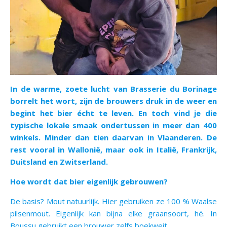
In de warme, zoete lucht van Brasserie du Borinage
borrelt het wort, zijn de brouwers druk in de weer en
begint het bier écht te leven. En toch vind je die
typische lokale smaak ondertussen in meer dan 400
winkels. Minder dan tien daarvan in Vlaanderen. De
rest vooral in Wallonië, maar ook in Italië, Frankrijk,
Duitsland en Zwitserland.
Hoe wordt dat bier eigenlijk gebrouwen?
De basis? Mout natuurlijk. Hier gebruiken ze 100 % Waalse
pilsenmout. Eigenlijk kan bijna elke graansoort, hé. In
Boussu gebruikt een brouwer zelfs boekweit.