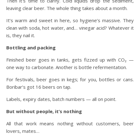
Then it’s time to clarify. Cold liquids drop the sediment,
leaving clear beer. The whole thing takes about a month.
It’s warm and sweet in here, so hygiene’s massive. They
clean with soda, hot water, and… vinegar acid? Whatever it
is, they nail it.
Bottling and packing
Finished beer goes in tanks, gets fizzed up with CO₂ —
one way to carbonate. Another is bottle refermentation.
For festivals, beer goes in kegs; for you, bottles or cans.
Boribar’s got 16 beers on tap.
Labels, expiry dates, batch numbers — all on point.
But without people, it’s nothing
All that work means nothing without customers, beer
lovers, mates…