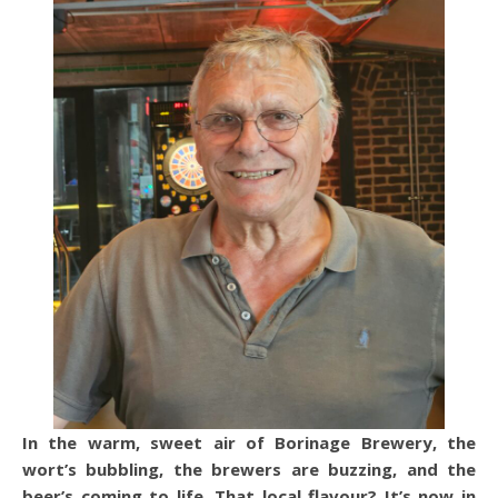
In the warm, sweet air of Borinage Brewery, the
wort’s bubbling, the brewers are buzzing, and the
beer’s coming to life. That local flavour? It’s now in