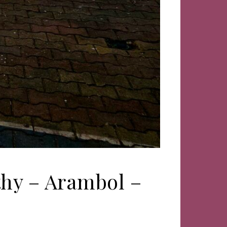
thy – Arambol –