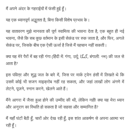
मैं अपने अंदर के गहराईयों में फंसी हुई हूँ।
यह एक ध्यानपूर्ण अद्भुतता है, बिना किसी विशेष प्रभाव के।
यह वातावरण मुझे मानवता की पूर्ण स्वामित्व की भावना देता है, एक बहुत ही नई
भावना, जैसे कि सब कुछ वर्तमान के इसी सेकंड पर रुक जाता है, और फिर, अगले
सेकंड पर, जिसके बीच एक ऐसी ऊर्जा है जिसे मैं पहचान नहीं सकती।
क्या यह मेरे पैरों में बह रही गंगा (हिंदी में: गंगा, उर्दू: گنگا, बंगाली: গঙ্গা) की जल से
आता है?
इस पवित्र और शुद्ध जल के बारे में, जिस पर मार्क ट्वेन हंसी में लिखते थे कि
उसमें कोई भी सजग माइक्रोब नहीं रह सकता, और जहां लाखों लोग अंगणे में
लेटने, पूजने, स्नान करने, खेलने आते हैं।
मैंने आगरा में जैसा हुआ होने की उम्मीद की थी, लेकिन नहीं! क्या यह मेरा ध्यान
और अनुराग का स्थिति हो सकता है जो सहसा और सम्मानित है?
मैं यहाँ घंटों बैठी हूँ, चारों ओर देख रही हूँ, इस शांत आकर्षण से अपना आत्मा भर
रही हूँ।