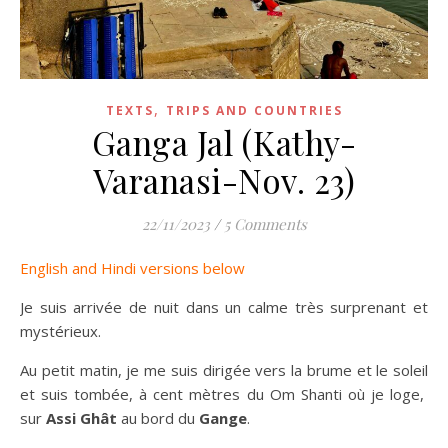
,
TEXTS
TRIPS AND COUNTRIES
Ganga Jal (Kathy-
Varanasi-Nov. 23)
22/11/2023
/
5 Comments
English and Hindi versions below
Je suis arrivée de nuit dans un calme très surprenant et
mystérieux.
Au petit matin, je me suis dirigée vers la brume et le soleil
et suis tombée, à cent mètres du Om Shanti où je loge,
sur
Assi Ghât
au bord du
Gange
.