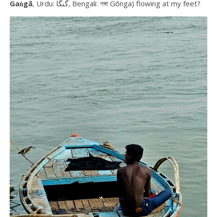
Gaṅgā
, Urdu: گنگا, Bengali: গঙ্গা Gōnga) flowing at my feet?