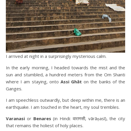
I arrived at night in a surprisingly mysterious calm.
In the early morning, I headed towards the mist and the
sun and stumbled, a hundred meters from the Om Shanti
where I am staying, onto
Assi Ghât
on the banks of the
Ganges.
I am speechless outwardly, but deep within me, there is an
earthquake. I am touched in the heart, my soul trembles.
Varanasi
or
Benares
(in Hindi: वाराणसी, vārāṇasī), the city
that remains the holiest of holy places.