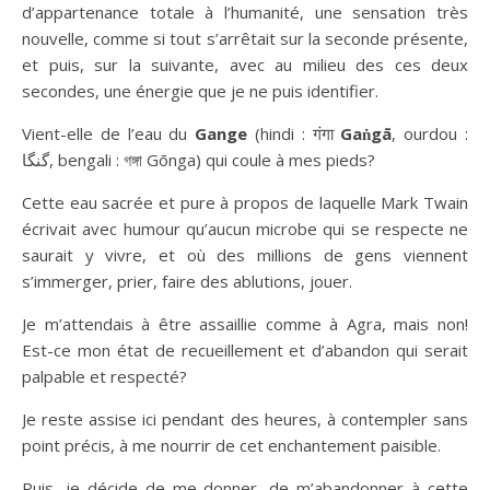
d’appartenance totale à l’humanité, une sensation très
nouvelle, comme si tout s’arrêtait sur la seconde présente,
et puis, sur la suivante, avec au milieu des ces deux
secondes, une énergie que je ne puis identifier.
Vient-elle de l’eau du
Gange
(hindi : गंगा
Gaṅgā
, ourdou :
گنگا, bengali : গঙ্গা Gōnga) qui coule à mes pieds?
Cette eau sacrée et pure à propos de laquelle Mark Twain
écrivait avec humour qu’aucun microbe qui se respecte ne
saurait y vivre, et où des millions de gens viennent
s’immerger, prier, faire des ablutions, jouer.
Je m’attendais à être assaillie comme à Agra, mais non!
Est-ce mon état de recueillement et d’abandon qui serait
palpable et respecté?
Je reste assise ici pendant des heures, à contempler sans
point précis, à me nourrir de cet enchantement paisible.
Puis, je décide de me donner, de m’abandonner à cette