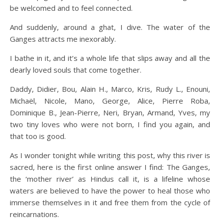
be welcomed and to feel connected.
And suddenly, around a ghat, I dive. The water of the
Ganges attracts me inexorably.
I bathe in it, and it’s a whole life that slips away and all the
dearly loved souls that come together.
Daddy, Didier, Bou, Alain H., Marco, Kris, Rudy L., Enouni,
Michaël, Nicole, Mano, George, Alice, Pierre Roba,
Dominique B., Jean-Pierre, Neri, Bryan, Armand, Yves, my
two tiny loves who were not born, I find you again, and
that too is good.
As I wonder tonight while writing this post, why this river is
sacred, here is the first online answer I find: The Ganges,
the ‘mother river’ as Hindus call it, is a lifeline whose
waters are believed to have the power to heal those who
immerse themselves in it and free them from the cycle of
reincarnations.