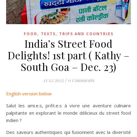
,
,
FOOD
TEXTS
TRIPS AND COUNTRIES
India’s Street Food
Delights! 1st part ( Kathy –
South Goa – Dec. 23)
15/12/2023
/
0 Comments
English version below
Salut les ami.e.s, prêt.e.s à vivre une aventure culinaire
palpitante en explorant le monde délicieux du street food
indien ?
Des saveurs authentiques qui fusionnent avec la diversité